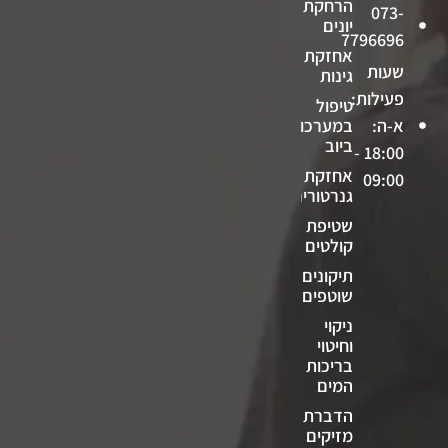
הרחקת
073-
יונים
7796696
אחזקת
שעות
גינות
פעילות:
טיפול
א-ה:
במערכות
ביוב
18:00 -
אחזקת
09:00
גנרטורים
שטיפת
קולטים
תיקונים
שוטפים
ניקוי
וחיטוי
בריכות
המים
הדברת
מזיקים