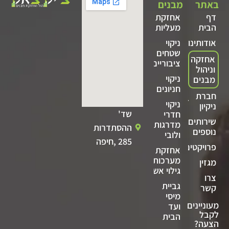
באתר
מבנים
דף
אחזקת
הבית
מעליות
אודותינו
ניקוי
שטחים
אחזקה
ציבוריים
וניהול
ניקוי
מבנים
חניונים
חברת
ניקוי
ניקיון
שד'
חדרי
שירותים
מדרגות
ההסתדרות
נוספים
ולובי
285 ,חיפה
פרויקטים
אחזקת
מערכות
מגזין
גילוי אש
צרו
גביית
קשר
מיסי
מעוניינים
ועד
לקבל
הבית
הצעה?