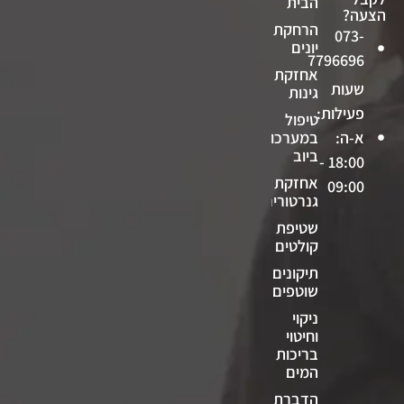
הבית
הצעה?
הרחקת
073-
יונים
7796696
אחזקת
שעות
גינות
פעילות:
טיפול
א-ה:
במערכות
ביוב
18:00 -
אחזקת
09:00
גנרטורים
שטיפת
קולטים
תיקונים
שוטפים
ניקוי
וחיטוי
בריכות
המים
הדברת