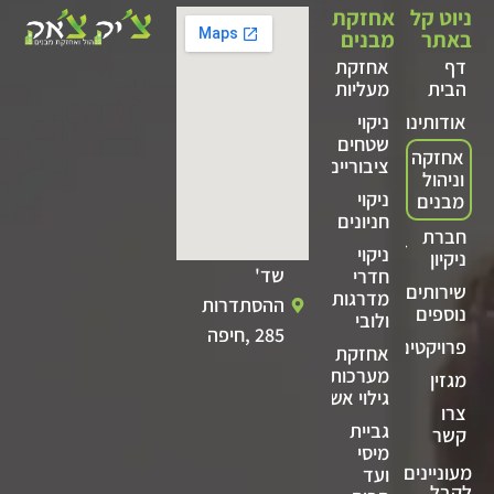
ניוט קל
אחזקת
באתר
מבנים
דף
אחזקת
הבית
מעליות
אודותינו
ניקוי
שטחים
אחזקה
ציבוריים
וניהול
ניקוי
מבנים
חניונים
חברת
ניקוי
ניקיון
שד'
חדרי
שירותים
מדרגות
ההסתדרות
נוספים
ולובי
285 ,חיפה
פרויקטים
אחזקת
מערכות
מגזין
גילוי אש
צרו
גביית
קשר
מיסי
מעוניינים
ועד
לקבל