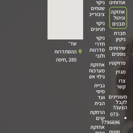
אודותינו
ניקוי
שטחים
אחזקה
ציבוריים
וניהול
ניקוי
מבנים
חניונים
חברת
ניקוי
ניקיון
שד'
חדרי
שירותים
מדרגות
ההסתדרות
נוספים
ולובי
285 ,חיפה
פרויקטים
אחזקת
מערכות
מגזין
גילוי אש
צרו
גביית
קשר
מיסי
מעוניינים
ועד
לקבל
הבית
הצעה?
הרחקת
073-
יונים
7796696
אחזקת
שעות
גינות