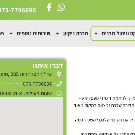
073-7796696
 וניהול מבנים
חברת ניקיון
שירותים נוספים
פר
דברו איתנו
שד' ההסתדרות 285 ,חיפה
073-7796696
שעות פעילות: א-ה: 18:00 - 09:00
ינו להתמודד מידי פעם והיא –
אם הדירה שלכם נמצאת במקום מאוד
יל את הסיכוי שלכם להשכיר כמה
ק אחרי שהיא נקייה, ממש כפי